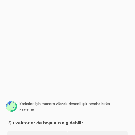
Kadınlar için modern zikzak desenli şık pembe hırka
nsit0108
Şu vektörler de hoşunuza gidebilir