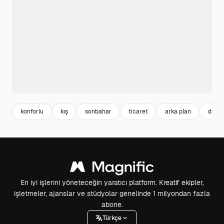
konforlu
kış
sonbahar
ticaret
arka plan
düz
En iyi işlerini yöneteceğin yaratıcı platform. Kreatif ekipler,
işletmeler, ajanslar ve stüdyolar genelinde 1 milyondan fazla
abone.
Türkçe