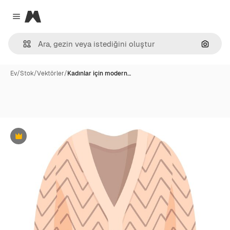
Magnific
Close menu
Görünt
Ev
/
Stok
/
Vektörler
/
Kadınlar için modern…
Premium