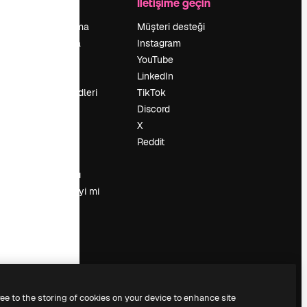
Şirket
İletişime geçin
Fiyatlandırma
Müşteri desteği
Hakkımızda
Instagram
Reviews
YouTube
Kariyer
LinkedIn
Arama trendleri
TikTok
Blog
Discord
Olaylar
X
Slidesgo
Reddit
İçerik satışı
Basın odası
Magnific.ai’yi mi
arıyorsun?
ree to the storing of cookies on your device to enhance site