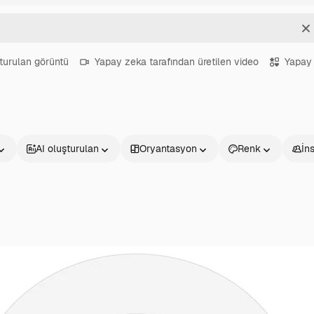
T
turulan görüntü
Yapay zeka tarafından üretilen video
Yapay 
AI oluşturulan
Oryantasyon
Renk
İn