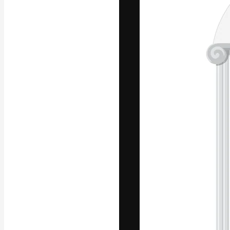
Yazı tipleri
En iyi işlerini 
Kreatif ekipler,
stüdyolar genel
abone.
Türkçe
Copyright © 2010