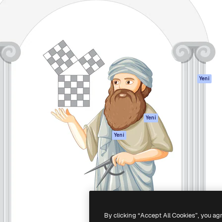
Ürünler
Başlayın
yöneteceğin yaratıcı platform.
Spaces
Academy
 işletmeler, ajanslar ve
AI Asistanı
Dokümantasyon
inde 1 milyondan fazla
AI Görüntü
Destek
Oluşturucu
Kullanım Şartları
AI video
Gizlilik Politikası
oluşturucu
Orijinaller
Yeni
AI ses oluşturucu
Çerez politikası
Stok içerik
Güven merkezi
Claude/ChatGPT
Satış ortakları
Yeni
için MCP
Kurumsal
Ajanlar
Yeni
API
Mobil Uygulama
Tüm Magnific
araçları
-
2026
Freepik Company S.L.U.
Her hakkı saklıdır
.
By clicking “Accept All Cookies”, you ag