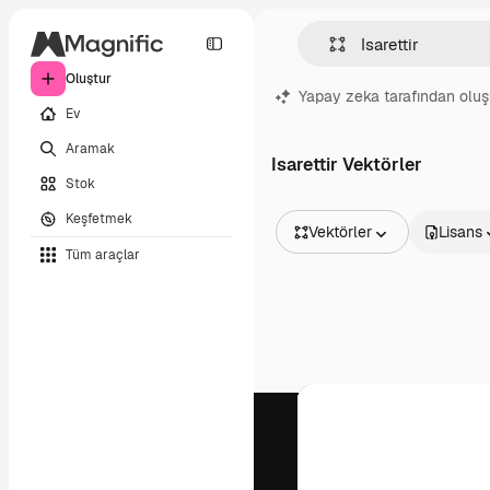
Oluştur
Yapay zeka tarafından oluş
Ev
Aramak
Isarettir Vektörler
Stok
Keşfetmek
Vektörler
Lisans
Tüm araçlar
Tüm Görseller
Vektörler
İllüstrasyonlar
Fotoğraflar
PSD
Şablonlar
Maketler
Videolar
Video çekimleri
Hareketli grafikler
Video şablonları
Simgeler
3D Modeller