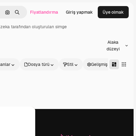
Fiyatlandırma
Giriş yapmak
Üye olmak
emizlemek
Görüntüyle ara
Aramak
zeka tarafından oluşturulan simge
Alaka
düzeyi
sanlar
Dosya türü
Stil
Gelişmiş