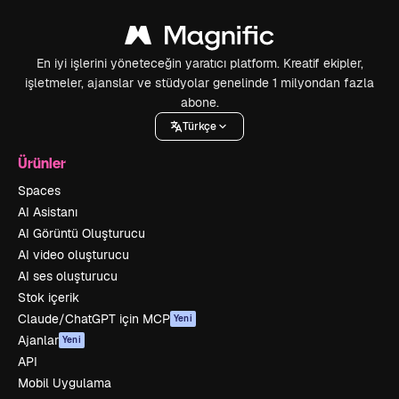
En iyi işlerini yöneteceğin yaratıcı platform. Kreatif ekipler,
işletmeler, ajanslar ve stüdyolar genelinde 1 milyondan fazla
abone.
Türkçe
Ürünler
Spaces
AI Asistanı
AI Görüntü Oluşturucu
AI video oluşturucu
AI ses oluşturucu
Stok içerik
Claude/ChatGPT için MCP
Yeni
Ajanlar
Yeni
API
Mobil Uygulama