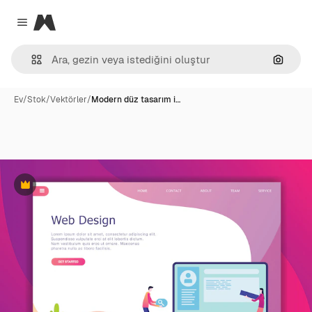
Magnific
Close menu
Görünt
Ev
/
Stok
/
Vektörler
/
Modern düz tasarım i…
Premium