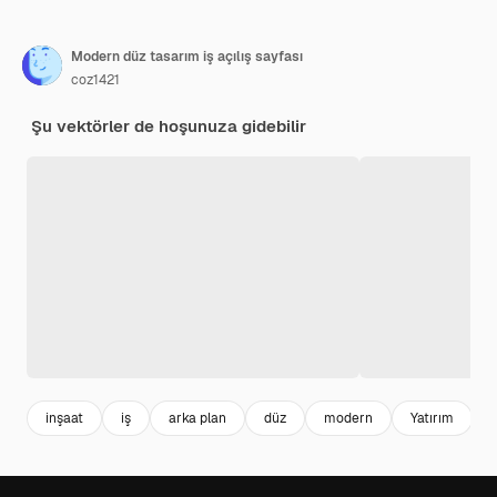
Modern düz tasarım iş açılış sayfası
coz1421
Şu vektörler de hoşunuza gidebilir
inşaat
iş
arka plan
düz
modern
Yatırım