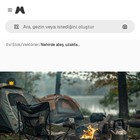
Magnific
Close menu
Görünt
Ev
/
Stok
/
Vektörler
/
Nehirde ateş, uzakta…
Premium