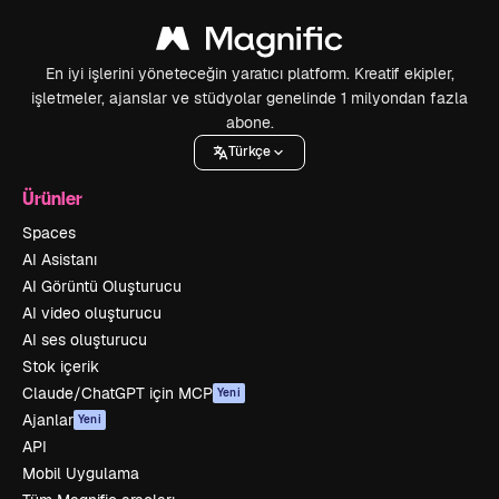
En iyi işlerini yöneteceğin yaratıcı platform. Kreatif ekipler,
işletmeler, ajanslar ve stüdyolar genelinde 1 milyondan fazla
abone.
Türkçe
Ürünler
Spaces
AI Asistanı
AI Görüntü Oluşturucu
AI video oluşturucu
AI ses oluşturucu
Stok içerik
Claude/ChatGPT için MCP
Yeni
Ajanlar
Yeni
API
Mobil Uygulama