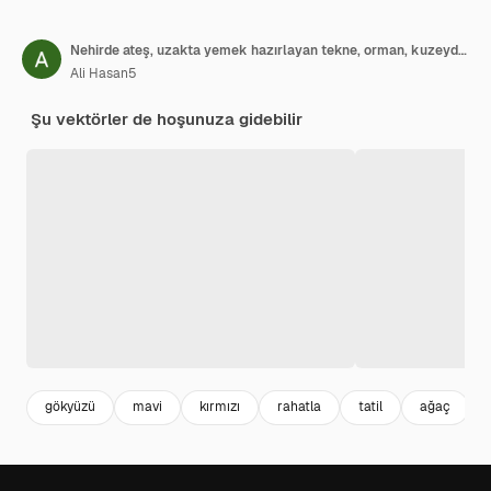
Nehirde ateş, uzakta yemek hazırlayan tekne, orman, kuzeydeki madenlerde göl kenarında kamp alanı
Ali Hasan5
Şu vektörler de hoşunuza gidebilir
gökyüzü
mavi
kırmızı
rahatla
tatil
ağaç