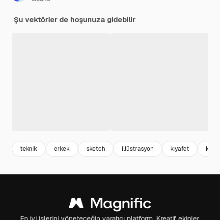
Şu vektörler de hoşunuza gidebilir
teknik
erkek
sketch
illüstrasyon
kıyafet
kıyaf
En iyi işlerini yöneteceğin yaratıcı platform. Kreatif ekipler,