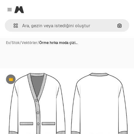
Magnific
Close menu
Görünt
Ev
/
Stok
/
Vektörler
/
Örme hırka moda çizi…
Premium