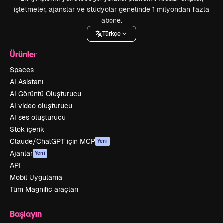
işletmeler, ajanslar ve stüdyolar genelinde 1 milyondan fazla
abone.
Türkçe
Ürünler
Spaces
AI Asistanı
AI Görüntü Oluşturucu
AI video oluşturucu
AI ses oluşturucu
Stok içerik
Claude/ChatGPT için MCP
Yeni
Ajanlar
Yeni
API
Mobil Uygulama
Tüm Magnific araçları
Başlayın