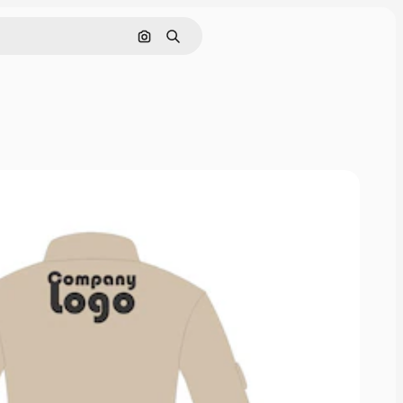
Görüntüyle ara
Aramak