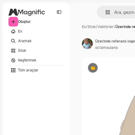
Oluştur
Ev
/
Stok
/
Vektörler
/
Üzerinde re
Ev
Aramak
Üzerinde referans logo
octamaulana
Stok
Keşfetmek
Tüm araçlar
Premium