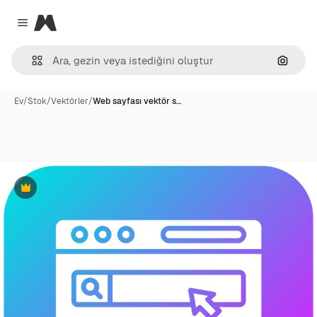
Magnific
Close menu
Görünt
Ev
/
Stok
/
Vektörler
/
Web sayfası vektör s…
Premium