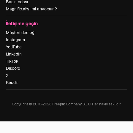
Basın odası
Magnific.ai’yi mi arıyorsun?
İletişime geçin
Müşteri desteği
Instagram
YouTube
LinkedIn
TikTok
Discord
X
Reddit
Copyright © 2010-
2026
Freepik Company S.L.U.
Her hakkı saklıdır
.