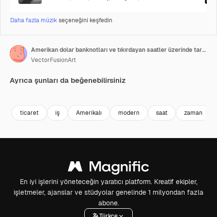
Daha fazla müzik
seçeneğini keşfedin
Amerikan dolar banknotları ve tıkırdayan saatler üzerinde tarama animasyonu.
VectorFusionArt
Ayrıca şunları da beğenebilirsiniz
Premium
Premium
AI tarafından oluşturuldu
Premium
Premium
AI tarafınd
ticaret
iş
Amerikalı
modern
saat
zaman
En iyi işlerini yöneteceğin yaratıcı platform. Kreatif ekipler,
işletmeler, ajanslar ve stüdyolar genelinde 1 milyondan fazla
abone.
Türkçe