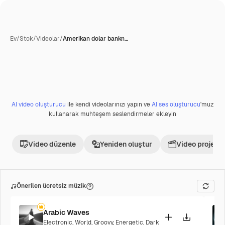
Ev
/
Stok
/
Videolar
/
Amerikan dolar bankn…
AI tarafından üretildi
AI video oluşturucu
ile kendi videolarınızı yapın ve
AI ses oluşturucu
'muz
Premium
kullanarak muhteşem seslendirmeler ekleyin
Video düzenle
Yeniden oluştur
Video projesi 
Önerilen ücretsiz müzik
Arabic Waves
Electronic
,
World
,
Groovy
,
Energetic
,
Dark