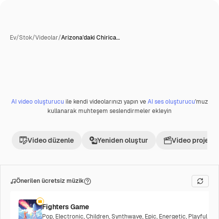
Ev
/
Stok
/
Videolar
/
Arizona'daki Chirica…
AI video oluşturucu
ile kendi videolarınızı yapın ve
AI ses oluşturucu
'muz
Premium
kullanarak muhteşem seslendirmeler ekleyin
Video düzenle
Yeniden oluştur
Video projesi 
Önerilen ücretsiz müzik
Fighters Game
Pop
,
Electronic
,
Children
,
Synthwave
,
Epic
,
Energetic
,
Playful