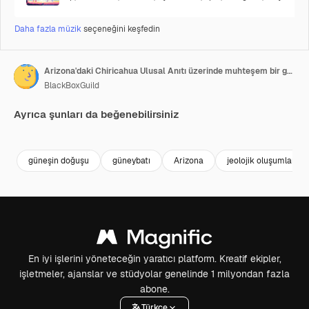
Daha fazla müzik
seçeneğini keşfedin
Arizona'daki Chiricahua Ulusal Anıtı üzerinde muhteşem bir gün doğumunun çılgın drone görüntüleri.
BlackBoxGuild
Ayrıca şunları da beğenebilirsiniz
Premium
Premium
Premium
Premium
güneşin doğuşu
güneybatı
Arizona
jeolojik oluşumlar
En iyi işlerini yöneteceğin yaratıcı platform. Kreatif ekipler,
işletmeler, ajanslar ve stüdyolar genelinde 1 milyondan fazla
abone.
Türkçe