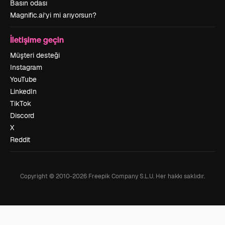
Basın odası
Magnific.ai’yi mi arıyorsun?
İletişime geçin
Müşteri desteği
Instagram
YouTube
LinkedIn
TikTok
Discord
X
Reddit
Copyright © 2010-
2026
Freepik Company S.L.U.
Her hakkı saklıdır
.