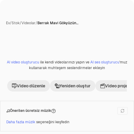
Ev
/
Stok
/
Videolar
/
Berrak Mavi Gökyüzün…
AI video oluşturucu
ile kendi videolarınızı yapın ve
AI ses oluşturucu
'muz
Premium
kullanarak muhteşem seslendirmeler ekleyin
Video düzenle
Yeniden oluştur
Video projesi 
Önerilen ücretsiz müzik
Daha fazla müzik
seçeneğini keşfedin