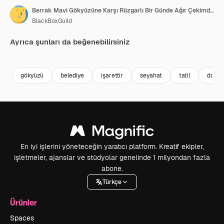
Berrak Mavi Gökyüzüne Karşı Rüzgarlı Bir Günde Ağır Çekimde Dalgalanan Meksika Bayrağı
BlackBoxGuild
Ayrıca şunları da beğenebilirsiniz
Premium
Premium
Premium
Premium
gökyüzü
belediye
işarettir
seyahat
tatil
dalga
En iyi işlerini yöneteceğin yaratıcı platform. Kreatif ekipler,
işletmeler, ajanslar ve stüdyolar genelinde 1 milyondan fazla
abone.
Türkçe
Ürünler
Spaces