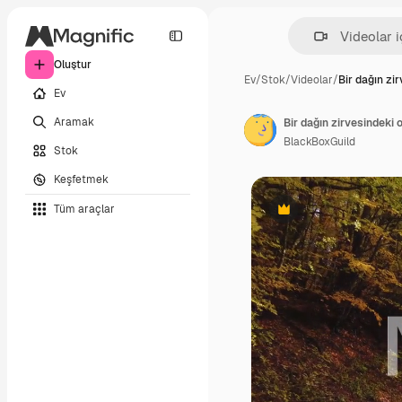
Oluştur
Ev
/
Stok
/
Videolar
/
Bir dağın zi
Ev
Aramak
Bir dağın zirvesindeki
BlackBoxGuild
Stok
Keşfetmek
Tüm araçlar
Premium