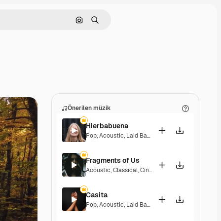
Görüntüyle ara
Aramak
Önerilen müzik
Hierbabuena
Pop
,
Acoustic
,
Laid Back
,
Peaceful
,
Hopeful
,
Sen
Fragments of Us
Acoustic
,
Classical
,
Cinematic
,
Dramatic
,
Peacefu
Casita
Pop
,
Acoustic
,
Laid Back
,
Peaceful
,
Hopeful
,
Sen