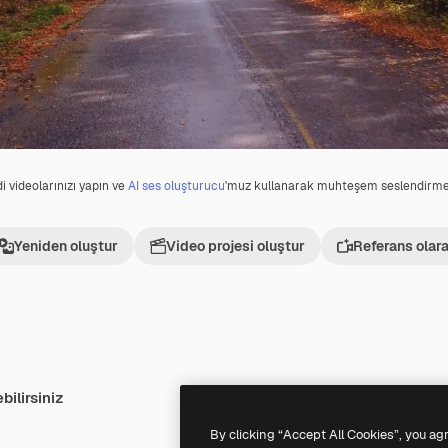
i videolarınızı yapın ve
AI ses oluşturucu
'muz kullanarak muhteşem seslendirmel
Yeniden oluştur
Video projesi oluştur
Referans olara
bilirsiniz
Premium
Premium
By clicking “Accept All Cookies”, you ag