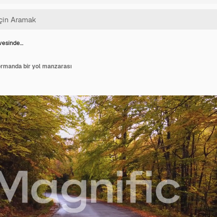
rvesinde…
 ormanda bir yol manzarası