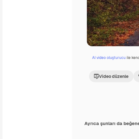
AI video oluşturucu
ile kend
Video düzenle
Ayrıca şunları da beğene
Premium
Premium