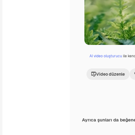
AI video oluşturucu
ile kend
Video düzenle
Ayrıca şunları da beğene
Premium
Premium
AI tarafından oluş