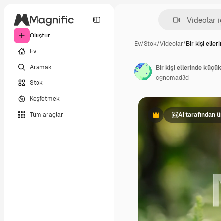
Oluştur
Ev
/
Stok
/
Videolar
/
Bir kişi eller
Ev
Aramak
Bir kişi ellerinde küçü
cgnomad3d
Stok
Keşfetmek
Tüm araçlar
AI tarafından ür
Premium