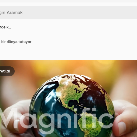
inde k…
k bir dünya tutuyor
etildi