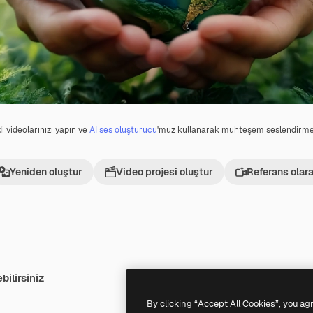
i videolarınızı yapın ve
AI ses oluşturucu
'muz kullanarak muhteşem seslendirmel
Yeniden oluştur
Video projesi oluştur
Referans olara
bilirsiniz
turuldu
Premium
Premium
AI tarafından oluşturuldu
By clicking “Accept All Cookies”, you ag