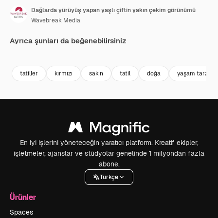
Dağlarda yürüyüş yapan yaşlı çiftin yakın çekim görünümü
Wavebreak Media
Ayrıca şunları da beğenebilirsiniz
Premium
Premium
Premium
Premium
tatiller
kırmızı
sakin
tatil
doğa
yaşam tarzı
En iyi işlerini yöneteceğin yaratıcı platform. Kreatif ekipler,
işletmeler, ajanslar ve stüdyolar genelinde 1 milyondan fazla
abone.
Türkçe
Ürünler
Spaces