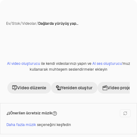
Ev
/
Stok
/
Videolar
/
Dağlarda yürüyüş yap…
AI video oluşturucu
ile kendi videolarınızı yapın ve
AI ses oluşturucu
'muz
Premium
kullanarak muhteşem seslendirmeler ekleyin
Video düzenle
Yeniden oluştur
Video projesi 
Önerilen ücretsiz müzik
Daha fazla müzik
seçeneğini keşfedin