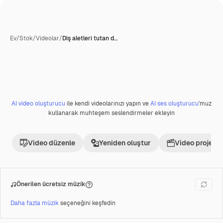
Ev
/
Stok
/
Videolar
/
Diş aletleri tutan d…
AI video oluşturucu
ile kendi videolarınızı yapın ve
AI ses oluşturucu
'muz
Premium
kullanarak muhteşem seslendirmeler ekleyin
Video düzenle
Yeniden oluştur
Video projesi 
Önerilen ücretsiz müzik
Daha fazla müzik
seçeneğini keşfedin