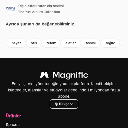
Diş aletleri tutan diş hekimi
The Yuri Arcurs Collection
Ayrıca şunları da beğenebilirsiniz
Premium
Premium
Premium
Premium
beyaz
ofis
temiz
aletler
tedavi
sağlık
hi
En iyi işlerini yöneteceğin yaratıcı platform. Kreatif ekipler,
işletmeler, ajanslar ve stüdyolar genelinde 1 milyondan fazla
abone.
Türkçe
Ürünler
Spaces