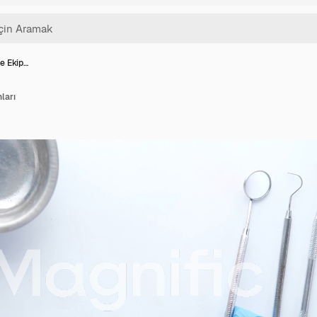
ve Ekip…
ları