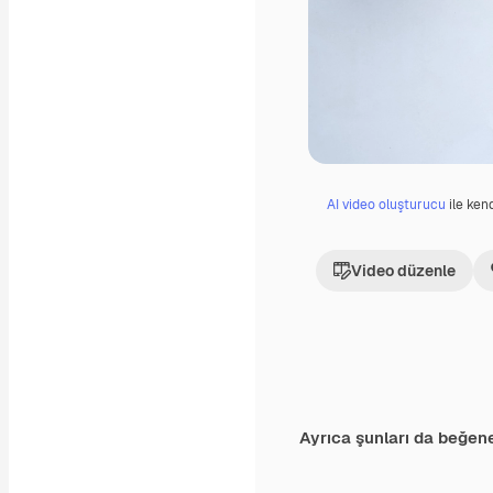
AI video oluşturucu
ile kend
Video düzenle
Ayrıca şunları da beğene
Premium
Premium