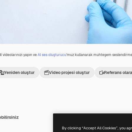
i videolarınızı yapın ve
AI ses oluşturucu
'muz kullanarak muhteşem seslendirmel
Yeniden oluştur
Video projesi oluştur
Referans olara
bilirsiniz
Premium
Premium
By clicking “Accept All Cookies”, you ag