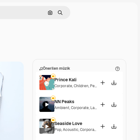
Görüntüyle ara
Aramak
Önerilen müzik
Prince Kali
Corporate
,
Children
,
Peaceful
,
Hopeful
,
Melancho
NN Peaks
Ambient
,
Corporate
,
Laid Back
,
Peaceful
,
Hopefu
Seaside Love
Pop
,
Acoustic
,
Corporate
,
Peaceful
,
Hopeful
,
Upb