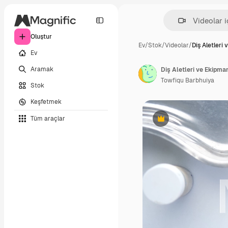
Oluştur
Ev
/
Stok
/
Videolar
/
Diş Aletleri 
Ev
Aramak
Diş Aletleri ve Ekipman
Towfiqu Barbhuiya
Stok
Keşfetmek
Tüm araçlar
Premium