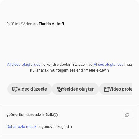
Ev
/
Stok
/
Videolar
/
Florida A Harfi
AI video oluşturucu
ile kendi videolarınızı yapın ve
AI ses oluşturucu
'muz
Premium
kullanarak muhteşem seslendirmeler ekleyin
Video düzenle
Yeniden oluştur
Video projesi 
Önerilen ücretsiz müzik
Daha fazla müzik
seçeneğini keşfedin