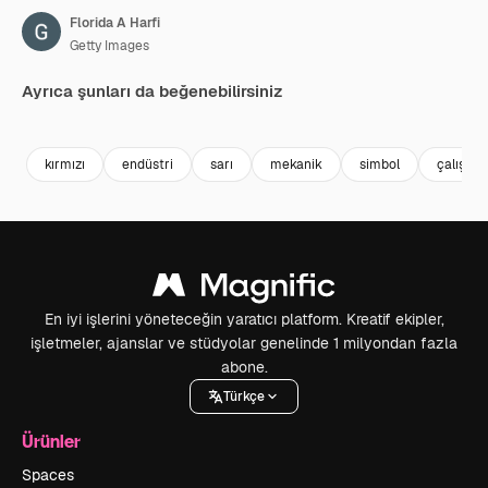
Florida A Harfi
Getty Images
Ayrıca şunları da beğenebilirsiniz
Premium
Premium
Premium
Premium
kırmızı
endüstri
sarı
mekanik
simbol
çalışıyor
En iyi işlerini yöneteceğin yaratıcı platform. Kreatif ekipler,
işletmeler, ajanslar ve stüdyolar genelinde 1 milyondan fazla
abone.
Türkçe
Ürünler
Spaces