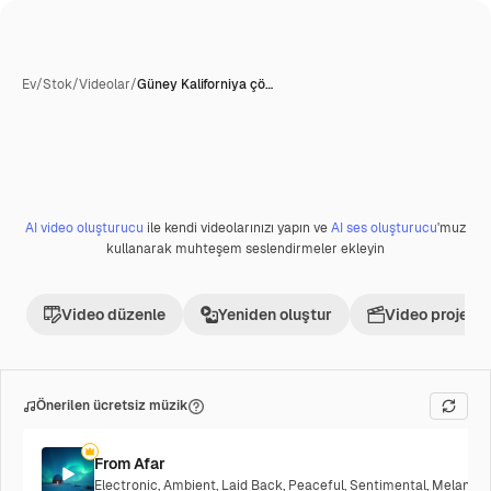
Ev
/
Stok
/
Videolar
/
Güney Kaliforniya çö…
AI video oluşturucu
ile kendi videolarınızı yapın ve
AI ses oluşturucu
'muz
Premium
kullanarak muhteşem seslendirmeler ekleyin
Video düzenle
Yeniden oluştur
Video projesi 
Önerilen ücretsiz müzik
From Afar
Electronic
,
Ambient
,
Laid Back
,
Peaceful
,
Sentimental
,
Melancho