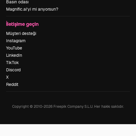
Basın odası
Magnific.ai’yi mi arıyorsun?
İletişime geçin
Müşteri desteği
Instagram
YouTube
LinkedIn
TikTok
Discord
X
Reddit
Copyright © 2010-
2026
Freepik Company S.L.U.
Her hakkı saklıdır
.