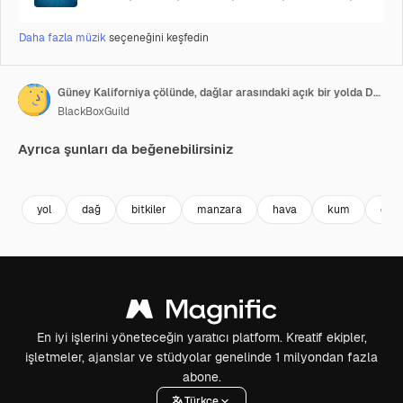
Daha fazla müzik
seçeneğini keşfedin
Güney Kaliforniya çölünde, dağlar arasındaki açık bir yolda DJI Phantom 4 Pro
BlackBoxGuild
Ayrıca şunları da beğenebilirsiniz
Premium
Premium
Premium
Premium
yol
dağ
bitkiler
manzara
hava
kum
çöl
En iyi işlerini yöneteceğin yaratıcı platform. Kreatif ekipler,
işletmeler, ajanslar ve stüdyolar genelinde 1 milyondan fazla
abone.
Türkçe