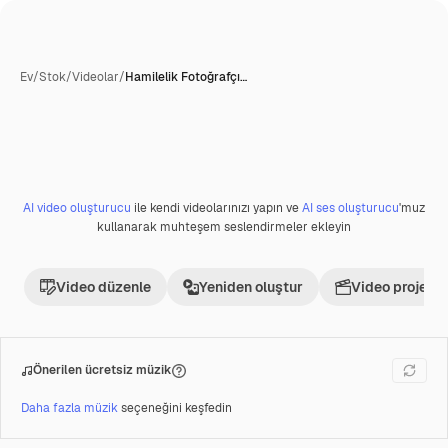
Ev
/
Stok
/
Videolar
/
Hamilelik Fotoğrafçı…
AI tarafından üretildi
AI video oluşturucu
ile kendi videolarınızı yapın ve
AI ses oluşturucu
'muz
Premium
kullanarak muhteşem seslendirmeler ekleyin
Video düzenle
Yeniden oluştur
Video projesi 
Önerilen ücretsiz müzik
Daha fazla müzik
seçeneğini keşfedin