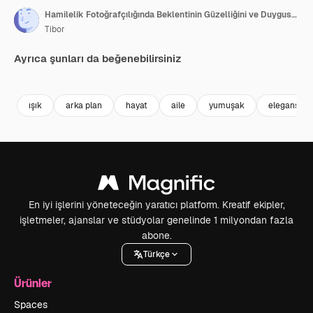
Hamilelik Fotoğrafçılığında Beklentinin Güzelliğini ve Duygusunu Yakalayan, Uçan Balonlarla Çevrili, Yumuşak Pembe Ortamda Sakin Bir Anne Adayı
Tibor
Ayrıca şunları da beğenebilirsiniz
Premium
Premium
AI tarafından oluşturuldu
Premium
Premium
AI tarafınd
ışık
arka plan
hayat
aile
yumuşak
elegans
En iyi işlerini yöneteceğin yaratıcı platform. Kreatif ekipler,
işletmeler, ajanslar ve stüdyolar genelinde 1 milyondan fazla
abone.
Türkçe
Ürünler
Spaces