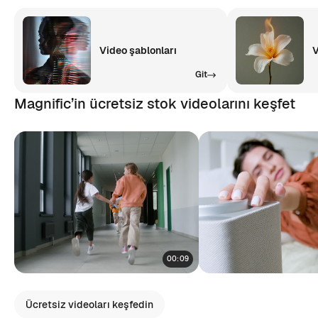
Video şablonları
V
Git
Magnific’in ücretsiz stok videolarını keşfet
00:09
Ücretsiz videoları keşfedin