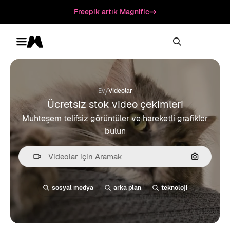
Freepik artık Magnific
Toggle menu
Magnific
/
Ev
Videolar
Ücretsiz stok video çekimleri
Muhteşem telifsiz görüntüler ve hareketli grafikler
bulun
Görüntüyl
sosyal medya
arka plan
teknoloji