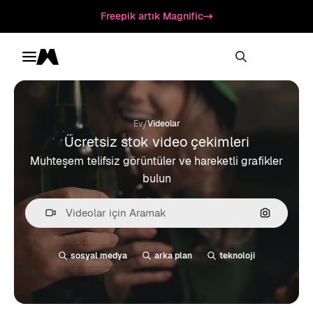
Freepik artık Magnific
Toggle menu
Magnific
/
Ev
Videolar
Ücretsiz stok video çekimleri
Muhteşem telifsiz görüntüler ve hareketli grafikler
bulun
Görüntüyl
sosyal medya
arka plan
teknoloji