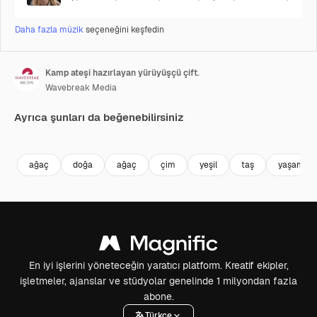
Daha fazla müzik
seçeneğini keşfedin
Kamp ateşi hazırlayan yürüyüşçü çift.
Wavebreak Media
Ayrıca şunları da beğenebilirsiniz
Premium
Premium
ağaç
doğa
ağaç
çim
yeşil
taş
yaşam tar
En iyi işlerini yöneteceğin yaratıcı platform. Kreatif ekipler,
işletmeler, ajanslar ve stüdyolar genelinde 1 milyondan fazla
abone.
Türkçe