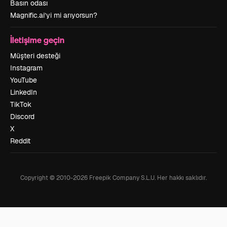
Basın odası
Magnific.ai’yi mi arıyorsun?
İletişime geçin
Müşteri desteği
Instagram
YouTube
LinkedIn
TikTok
Discord
X
Reddit
Copyright © 2010-
2026
Freepik Company S.L.U.
Her hakkı saklıdır
.