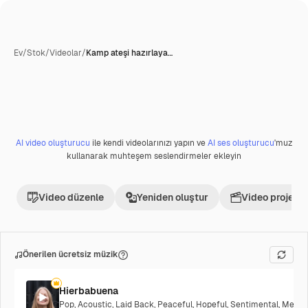
Ev
/
Stok
/
Videolar
/
Kamp ateşi hazırlaya…
AI video oluşturucu
ile kendi videolarınızı yapın ve
AI ses oluşturucu
'muz
Premium
kullanarak muhteşem seslendirmeler ekleyin
Video düzenle
Yeniden oluştur
Video projesi 
Önerilen ücretsiz müzik
Hierbabuena
Pop
,
Acoustic
,
Laid Back
,
Peaceful
,
Hopeful
,
Sentimental
,
Melanc