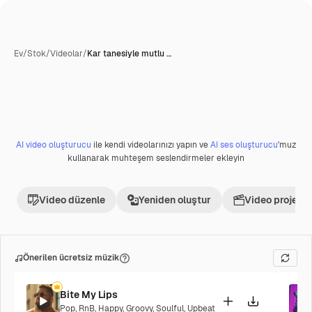
Ev
/
Stok
/
Videolar
/
Kar tanesiyle mutlu …
AI video oluşturucu
ile kendi videolarınızı yapın ve
AI ses oluşturucu
'muz
Premium
kullanarak muhteşem seslendirmeler ekleyin
Video düzenle
Yeniden oluştur
Video projesi 
Önerilen ücretsiz müzik
Bite My Lips
Pop
,
RnB
,
Happy
,
Groovy
,
Soulful
,
Upbeat