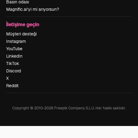
Basın odası
Magnific.ai’yi mi arıyorsun?
İletişime geçin
Müşteri desteği
Instagram
YouTube
LinkedIn
TikTok
Discord
X
Reddit
Copyright © 2010-
2026
Freepik Company S.L.U.
Her hakkı saklıdır
.