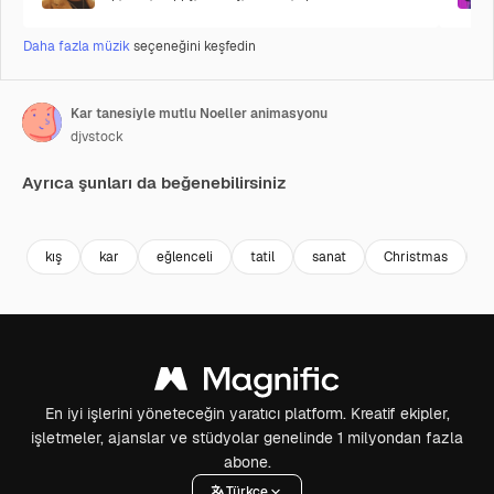
Daha fazla müzik
seçeneğini keşfedin
Kar tanesiyle mutlu Noeller animasyonu
djvstock
Ayrıca şunları da beğenebilirsiniz
Premium
Premium
Premium
Premium
AI tarafınd
kış
kar
eğlenceli
tatil
sanat
Christmas
ç
En iyi işlerini yöneteceğin yaratıcı platform. Kreatif ekipler,
işletmeler, ajanslar ve stüdyolar genelinde 1 milyondan fazla
abone.
Türkçe