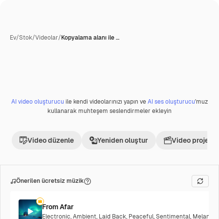
Ev
/
Stok
/
Videolar
/
Kopyalama alanı ile …
AI video oluşturucu
ile kendi videolarınızı yapın ve
AI ses oluşturucu
'muz
Premium
kullanarak muhteşem seslendirmeler ekleyin
Video düzenle
Yeniden oluştur
Video projesi 
Önerilen ücretsiz müzik
From Afar
Electronic
,
Ambient
,
Laid Back
,
Peaceful
,
Sentimental
,
Melancho