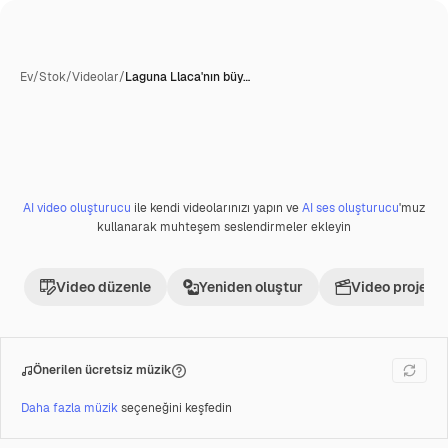
Ev
/
Stok
/
Videolar
/
Laguna Llaca'nın büy…
AI video oluşturucu
ile kendi videolarınızı yapın ve
AI ses oluşturucu
'muz
Premium
kullanarak muhteşem seslendirmeler ekleyin
Video düzenle
Yeniden oluştur
Video projesi 
Önerilen ücretsiz müzik
Daha fazla müzik
seçeneğini keşfedin