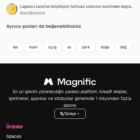
Laguna Llaca'nın büyüleyici turkuaz sularının üzerinden başlayan havadan bir uçuş, yukarı doğru eğilerek Peru'nun Cordillera Blanca'sındaki etkileyici kayalık yamaçları ve karla kaplı And dağlarını ortaya çıkarıyor.
BlackBoxGuild
Ayrıca şunları da beğenebilirsiniz
Premium
Premium
Premium
Premium
kar
mavi
uçuş
su
park
doğa
dağ
m
En iyi işlerini yöneteceğin yaratıcı platform. Kreatif ekipler,
işletmeler, ajanslar ve stüdyolar genelinde 1 milyondan fazla
abone.
Türkçe
Ürünler
Spaces