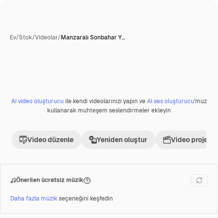
Ev
/
Stok
/
Videolar
/
Manzaralı Sonbahar Y…
AI video oluşturucu
ile kendi videolarınızı yapın ve
AI ses oluşturucu
'muz
Premium
kullanarak muhteşem seslendirmeler ekleyin
Video düzenle
Yeniden oluştur
Video projesi 
Önerilen ücretsiz müzik
Daha fazla müzik
seçeneğini keşfedin