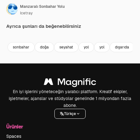
Manzaralı Sonbahar Yolu
Icetray
Ayrıca şunları da beğenebilirsiniz
Premium
Premium
Premium
Premium
sonbahar
doğa
seyahat
yol
yol
dışarıda
En iyi işlerini yöneteceğin yaratıcı platform. Kreatif ekipler,
işletmeler, ajanslar ve stüdyolar genelinde 1 milyondan fazla
abone.
Türkçe
Ürünler
Spaces