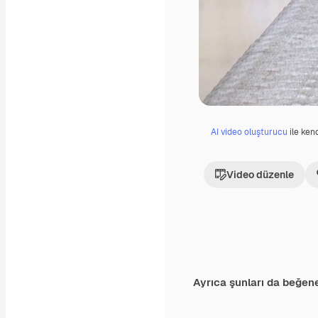
AI video oluşturucu
ile kend
Video düzenle
Ayrıca şunları da beğene
Premium
Premium
AI tarafından oluş