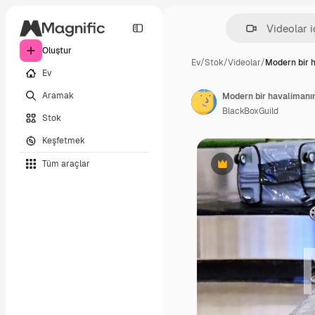
Oluştur
Ev
/
Stok
/
Videolar
/
Modern bir 
Ev
Aramak
BlackBoxGuild
Stok
Keşfetmek
Tüm araçlar
Premium