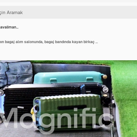
havaliman…
Modern bir havalimanının bagaj alım salonunda, bagaj bandında kayan birkaç çanta ve siyah bavul.