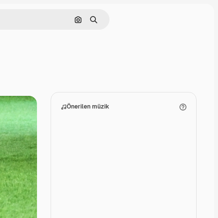
Görüntüyle ara
Aramak
Önerilen müzik