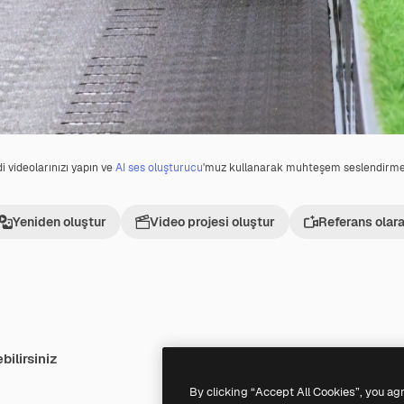
i videolarınızı yapın ve
AI ses oluşturucu
'muz kullanarak muhteşem seslendirmel
Yeniden oluştur
Video projesi oluştur
Referans olara
bilirsiniz
turuldu
Premium
Premium
By clicking “Accept All Cookies”, you ag