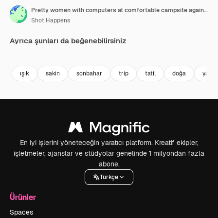
Pretty women with computers at comfortable campsite against sunset light in autumn evening close view
Shot Happens
Ayrıca şunları da beğenebilirsiniz
Premium
Premium
Premium
Premium
AI tarafınd
ışık
sakin
sonbahar
trip
tatil
doğa
yakın
En iyi işlerini yöneteceğin yaratıcı platform. Kreatif ekipler,
işletmeler, ajanslar ve stüdyolar genelinde 1 milyondan fazla
abone.
Türkçe
Ürünler
Spaces