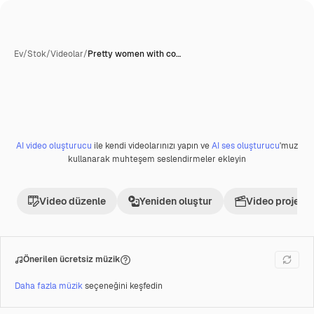
Ev
/
Stok
/
Videolar
/
Pretty women with co…
AI video oluşturucu
ile kendi videolarınızı yapın ve
AI ses oluşturucu
'muz
Premium
kullanarak muhteşem seslendirmeler ekleyin
Video düzenle
Yeniden oluştur
Video projesi 
Önerilen ücretsiz müzik
Daha fazla müzik
seçeneğini keşfedin