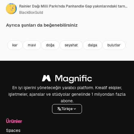
Rainier Dağı Milli Parkı'nda Panhandle Gap yakınlarındaki tarn adı verilen bir alp gölü boyunca küçük dalgalar
BlackBoxGuild
Ayrıca şunları da beğenebilirsiniz
Premium
Premium
Premium
Premium
kar
mavi
doğa
seyahat
dalga
bulutlar
k
En iyi işlerini yöneteceğin yaratıcı platform. Kreatif ekipler,
işletmeler, ajanslar ve stüdyolar genelinde 1 milyondan fazla
abone.
Türkçe
Ürünler
Spaces