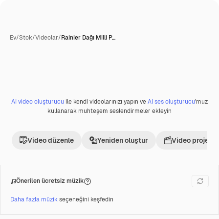
Ev
/
Stok
/
Videolar
/
Rainier Dağı Milli P…
AI video oluşturucu
ile kendi videolarınızı yapın ve
AI ses oluşturucu
'muz
Premium
kullanarak muhteşem seslendirmeler ekleyin
Video düzenle
Yeniden oluştur
Video projesi 
Önerilen ücretsiz müzik
Daha fazla müzik
seçeneğini keşfedin