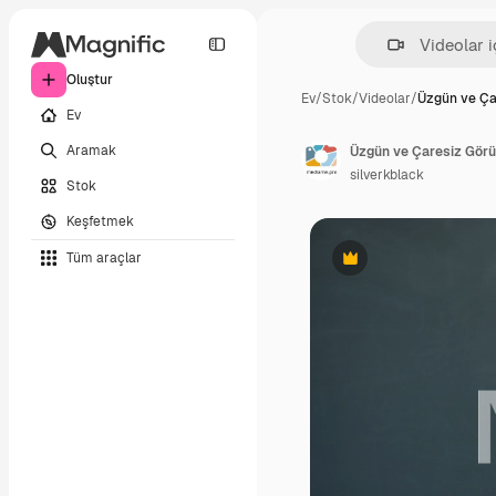
Oluştur
Ev
/
Stok
/
Videolar
/
Üzgün ve Ça
Ev
Aramak
Üzgün ve Çaresiz Gör
silverkblack
Stok
Keşfetmek
Tüm araçlar
Premium