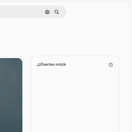
Görüntüyle ara
Aramak
Önerilen müzik