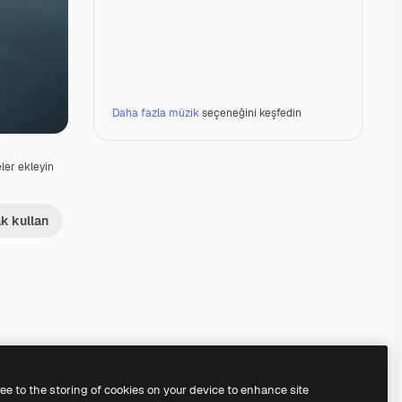
Daha fazla müzik
seçeneğini keşfedin
er ekleyin
k kullan
Premium
Premium
ree to the storing of cookies on your device to enhance site