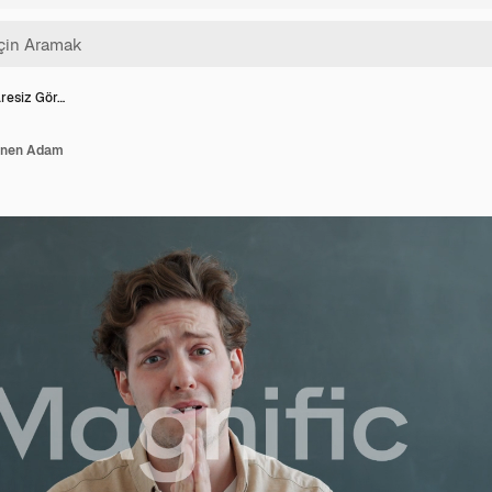
resiz Gör…
ünen Adam