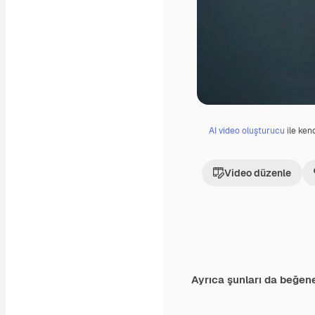
AI video oluşturucu
ile kend
Video düzenle
Ayrıca şunları da beğene
Premium
Premium