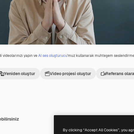
i videolarınızı yapın ve
AI ses oluşturucu
'muz kullanarak muhteşem seslendirmel
Yeniden oluştur
Video projesi oluştur
Referans olara
bilirsiniz
Premium
Premium
By clicking “Accept All Cookies”, you ag