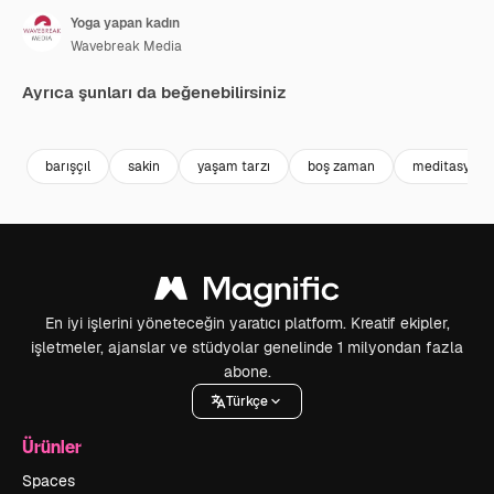
Yoga yapan kadın
Wavebreak Media
Ayrıca şunları da beğenebilirsiniz
Premium
Premium
Premium
Premium
barışçıl
sakin
yaşam tarzı
boş zaman
meditasyon
En iyi işlerini yöneteceğin yaratıcı platform. Kreatif ekipler,
işletmeler, ajanslar ve stüdyolar genelinde 1 milyondan fazla
abone.
Türkçe
Ürünler
Spaces