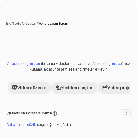
Ev
/
Stok
/
Videolar
/
Yoga yapan kadın
AI video oluşturucu
ile kendi videolarınızı yapın ve
AI ses oluşturucu
'muz
Premium
kullanarak muhteşem seslendirmeler ekleyin
Video düzenle
Yeniden oluştur
Video projesi 
Önerilen ücretsiz müzik
Daha fazla müzik
seçeneğini keşfedin