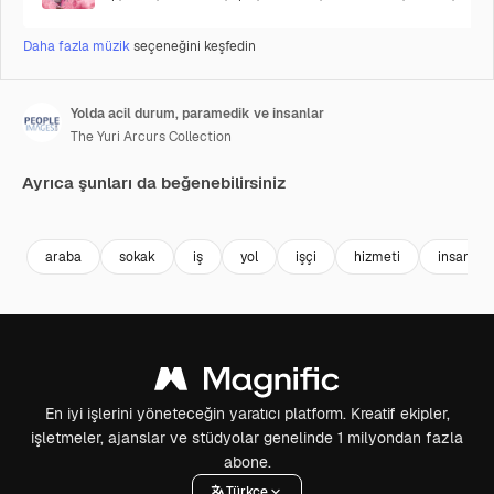
Daha fazla müzik
seçeneğini keşfedin
Yolda acil durum, paramedik ve insanlar
The Yuri Arcurs Collection
Ayrıca şunları da beğenebilirsiniz
Premium
Premium
Premium
Premium
araba
sokak
iş
yol
işçi
hizmeti
insanlar
En iyi işlerini yöneteceğin yaratıcı platform. Kreatif ekipler,
işletmeler, ajanslar ve stüdyolar genelinde 1 milyondan fazla
abone.
Türkçe