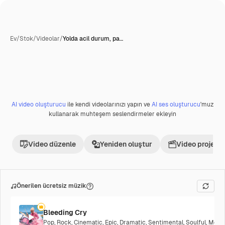
Ev
/
Stok
/
Videolar
/
Yolda acil durum, pa…
AI video oluşturucu
ile kendi videolarınızı yapın ve
AI ses oluşturucu
'muz
Premium
kullanarak muhteşem seslendirmeler ekleyin
Video düzenle
Yeniden oluştur
Video projesi 
Önerilen ücretsiz müzik
Bleeding Cry
Pop
,
Rock
,
Cinematic
,
Epic
,
Dramatic
,
Sentimental
,
Soulful
,
Melan