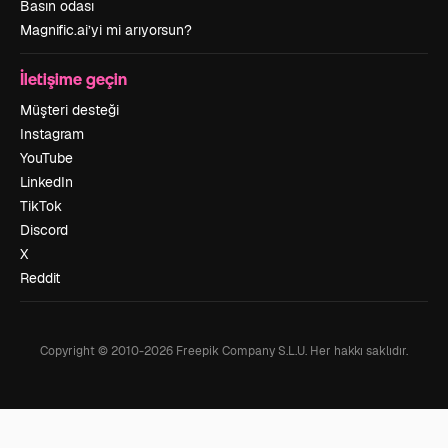
Basın odası
Magnific.ai’yi mi arıyorsun?
İletişime geçin
Müşteri desteği
Instagram
YouTube
LinkedIn
TikTok
Discord
X
Reddit
Copyright © 2010-
2026
Freepik Company S.L.U.
Her hakkı saklıdır
.