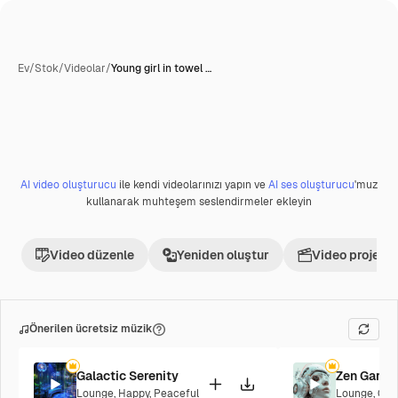
Ev
/
Stok
/
Videolar
/
Young girl in towel …
AI video oluşturucu
ile kendi videolarınızı yapın ve
AI ses oluşturucu
'muz
Premium
kullanarak muhteşem seslendirmeler ekleyin
Video düzenle
Yeniden oluştur
Video projesi 
Önerilen ücretsiz müzik
Galactic Serenity
Zen Garde
Lounge
,
Happy
,
Peaceful
Lounge
,
Cor