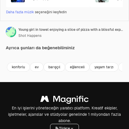
Daha fazla müzik
seçeneğini keşfedin
Young girl in towel enjoying a slice of pizza with a blissful expression, savoring the delicious food in a cozy indoor setting, captured in a relaxed atmosphere, she is having a good time
Shot Happens
Ayrıca şunları da beğenebilirsiniz
Premium
Premium
Premium
Premium
konforlu
ev
barışçıl
eğlenceli
yaşam tarzı
bo
En iyi işlerini yöneteceğin yaratıcı platform. Kreatif ekipler,
işletmeler, ajanslar ve stüdyolar genelinde 1 milyondan fazla
abone.
Türkçe