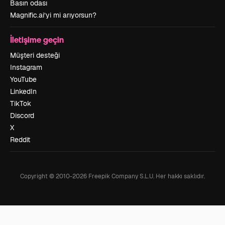
Basın odası
Magnific.ai’yi mi arıyorsun?
İletişime geçin
Müşteri desteği
Instagram
YouTube
LinkedIn
TikTok
Discord
X
Reddit
Copyright © 2010-
2026
Freepik Company S.L.U.
Her hakkı saklıdır
.