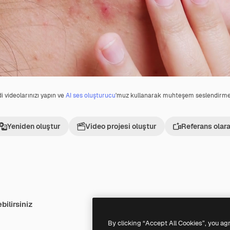
i videolarınızı yapın ve
AI ses oluşturucu
'muz kullanarak muhteşem seslendirmel
Yeniden oluştur
Video projesi oluştur
Referans olara
bilirsiniz
Premium
Premium
By clicking “Accept All Cookies”, you ag