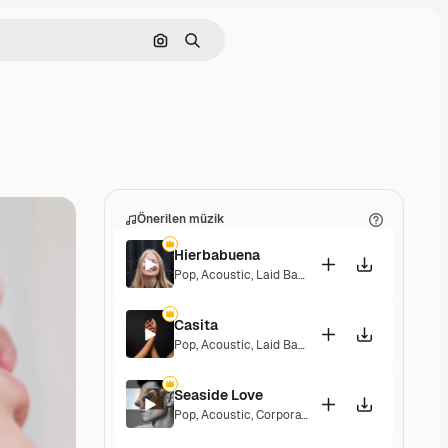
Görüntüyle ara
Aramak
Önerilen müzik
Hierbabuena
Pop
,
Acoustic
,
Laid Back
,
Peaceful
,
Hopeful
,
Sen
Casita
Pop
,
Acoustic
,
Laid Back
,
Peaceful
,
Hopeful
,
Sen
Seaside Love
Pop
,
Acoustic
,
Corporate
,
Peaceful
,
Hopeful
,
Upb