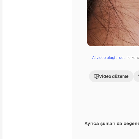
AI video oluşturucu
ile kend
Video düzenle
Ayrıca şunları da beğene
Premium
Premium