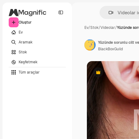
Oluştur
Ev
/
Stok
/
Videolar
/
Yüzünde soru
Ev
Aramak
Yüzünde sorunlu cilt ve
BlackBoxGuild
Stok
Keşfetmek
Tüm araçlar
Premium