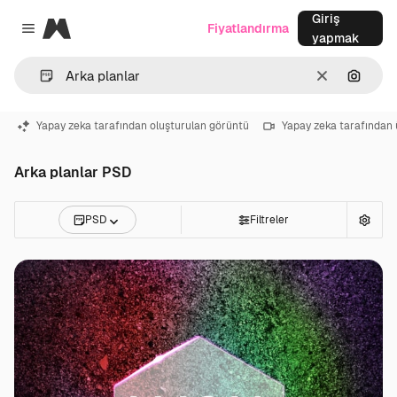
Giriş
Magnific
Fiyatlandırma
Close menu
yapmak
Temizlemek
Görünt
Yapay zeka tarafından oluşturulan görüntü
Yapay zeka tarafından 
Arka planlar PSD
PSD
Filtreler