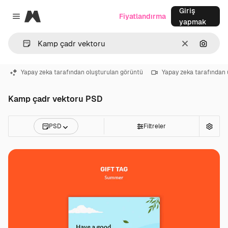
Giriş
Magnific
Fiyatlandırma
Close menu
yapmak
Temizlemek
Görünt
Yapay zeka tarafından oluşturulan görüntü
Yapay zeka tarafından 
Kamp çadr vektoru PSD
PSD
Filtreler