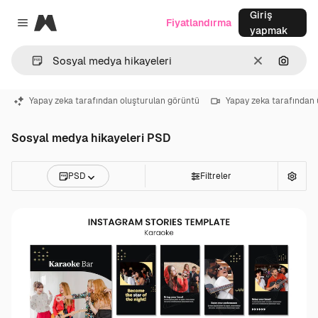
Giriş
Magnific
Fiyatlandırma
Close menu
yapmak
Temizlemek
Görünt
Yapay zeka tarafından oluşturulan görüntü
Yapay zeka tarafından 
Sosyal medya hikayeleri PSD
PSD
Filtreler