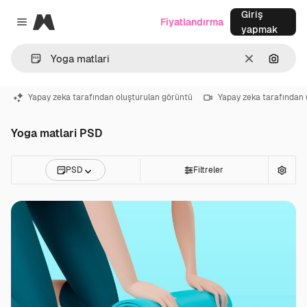
Giriş
Magnific
Fiyatlandırma
Close menu
yapmak
Temizlemek
Görünt
Yapay zeka tarafından oluşturulan görüntü
Yapay zeka tarafından 
Yoga matlari PSD
PSD
Filtreler