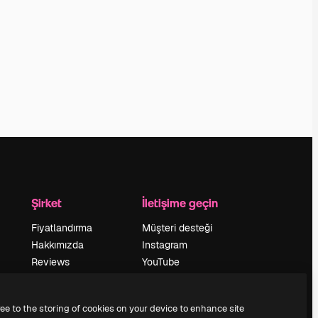
Şirket
İletişime geçin
Fiyatlandırma
Müşteri desteği
Hakkımızda
Instagram
Reviews
YouTube
Kariyer
LinkedIn
Arama trendleri
TikTok
ree to the storing of cookies on your device to enhance site
Blog
Discord