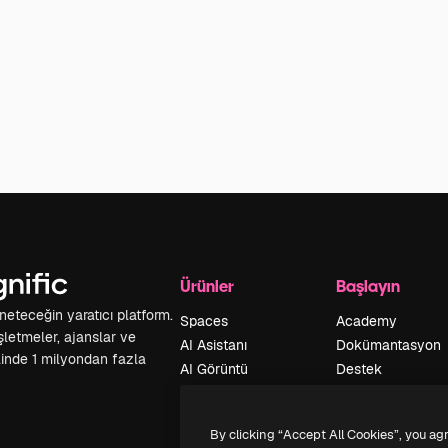
Ürünler
Başlayın
yöneteceğin yaratıcı platform.
Spaces
Academy
 işletmeler, ajanslar ve
AI Asistanı
Dokümantasyon
inde 1 milyondan fazla
AI Görüntü
Destek
Oluşturucu
Kullanım Şartları
AI video
Gizlilik Politikası
By clicking “Accept All Cookies”, you ag
oluşturucu
Orijinaller
Yeni