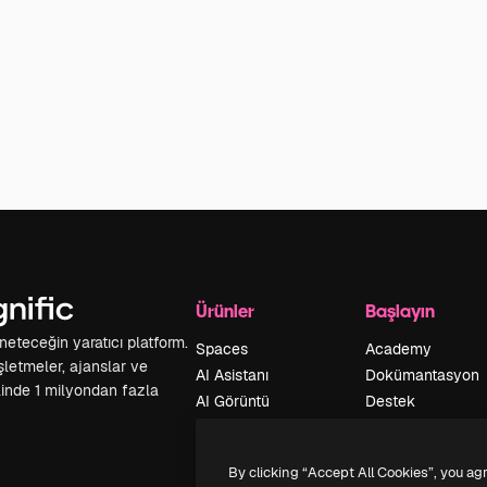
Ürünler
Başlayın
yöneteceğin yaratıcı platform.
Spaces
Academy
 işletmeler, ajanslar ve
AI Asistanı
Dokümantasyon
inde 1 milyondan fazla
AI Görüntü
Destek
Oluşturucu
Kullanım Şartları
AI video
Gizlilik Politikası
By clicking “Accept All Cookies”, you ag
oluşturucu
Orijinaller
Yeni