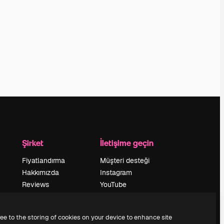
Şirket
İletişime geçin
Fiyatlandırma
Müşteri desteği
Hakkımızda
Instagram
Reviews
YouTube
Kariyer
LinkedIn
Arama trendleri
TikTok
ree to the storing of cookies on your device to enhance site
Blog
Discord