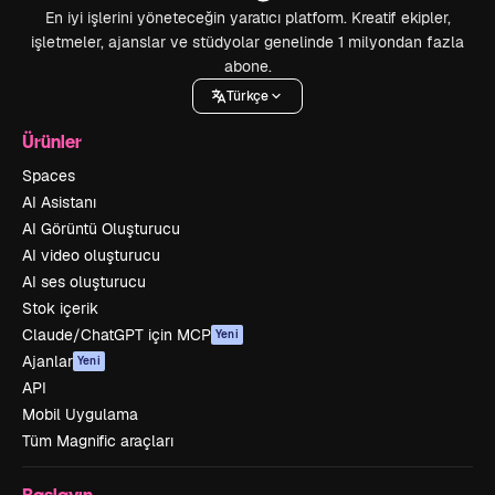
En iyi işlerini yöneteceğin yaratıcı platform. Kreatif ekipler,
işletmeler, ajanslar ve stüdyolar genelinde 1 milyondan fazla
abone.
Türkçe
Ürünler
Spaces
AI Asistanı
AI Görüntü Oluşturucu
AI video oluşturucu
AI ses oluşturucu
Stok içerik
Claude/ChatGPT için MCP
Yeni
Ajanlar
Yeni
API
Mobil Uygulama
Tüm Magnific araçları
Başlayın