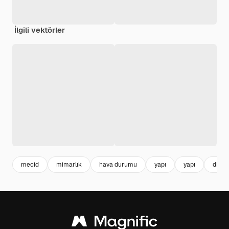
İlgili vektörler
mecid
mimarlık
hava durumu
yapı
yapı
dini