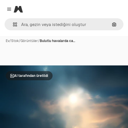
Magnific
Close menu
Görünt
Ev
/
Stok
/
Görüntüler
/
Bulutlu havalarda ca…
AI tarafından üretildi