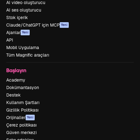
AI video oluşturucu
AI ses oluşturucu
Stok içerik
Claude/ChatGPT için MCP
Yeni
Ajanlar
Yeni
API
Mobil Uygulama
Tüm Magnific araçları
Başlayın
Academy
Dokümantasyon
Destek
Kullanım Şartları
Gizlilik Politikası
Orijinaller
Yeni
Çerez politikası
Güven merkezi