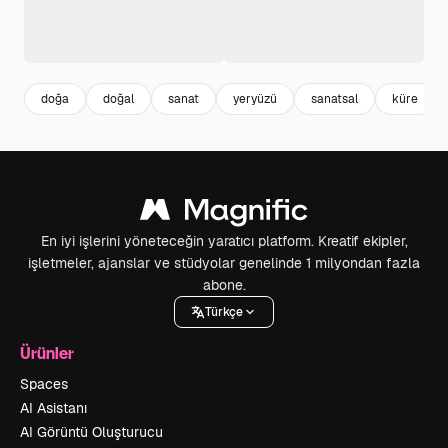
doğa
doğal
sanat
yeryüzü
sanatsal
küre
En iyi işlerini yöneteceğin yaratıcı platform. Kreatif ekipler,
işletmeler, ajanslar ve stüdyolar genelinde 1 milyondan fazla
abone.
Türkçe
Ürünler
Spaces
AI Asistanı
AI Görüntü Oluşturucu