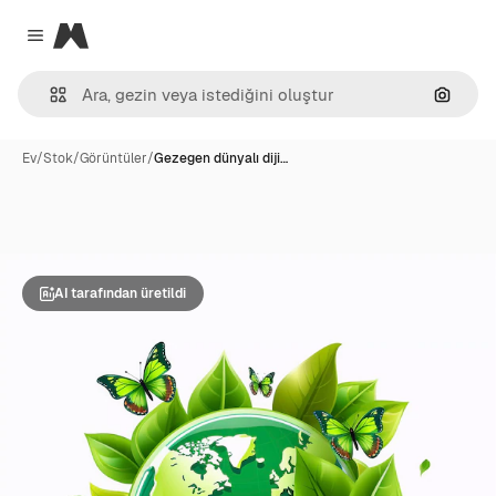
Magnific
Close menu
Görünt
Ev
/
Stok
/
Görüntüler
/
Gezegen dünyalı diji…
AI tarafından üretildi