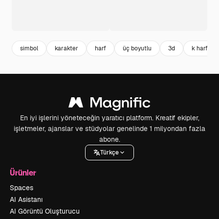
simbol
karakter
harf
üç boyutlu
3d
k harfi
En iyi işlerini yöneteceğin yaratıcı platform. Kreatif ekipler,
işletmeler, ajanslar ve stüdyolar genelinde 1 milyondan fazla
abone.
Türkçe
Ürünler
Spaces
AI Asistanı
AI Görüntü Oluşturucu