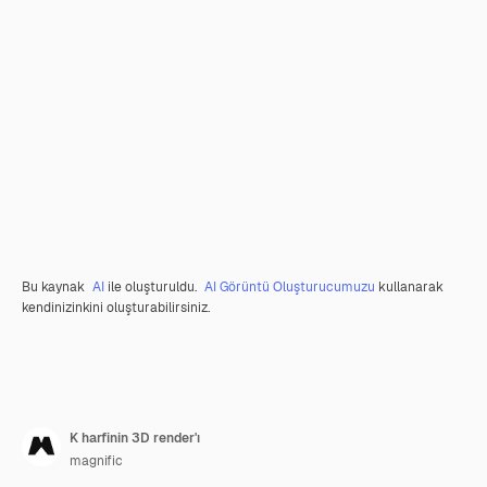
Bu kaynak
AI
ile oluşturuldu.
AI Görüntü Oluşturucumuzu
kullanarak
kendinizinkini oluşturabilirsiniz.
K harfinin 3D render'ı
magnific