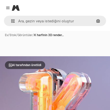
Magnific
Close menu
Görünt
Ev
/
Stok
/
Görüntüler
/
K harfinin 3D render…
AI tarafından üretildi