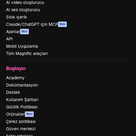
AI video oluşturucu
AI ses oluşturucu
Stok içerik
Claude/ChatGPT için MCP
Yeni
Ajanlar
Yeni
API
Mobil Uygulama
Tüm Magnific araçları
Başlayın
Academy
Dokümantasyon
Destek
Kullanım Şartları
Gizlilik Politikası
Orijinaller
Yeni
Çerez politikası
Güven merkezi