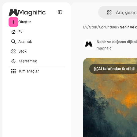
Oluştur
Ev
/
Stok
/
Görüntüler
/
Nehir ve d
Ev
Aramak
Nehir ve doğanın dijita
magnific
Stok
Keşfetmek
AI tarafından üretildi
Tüm araçlar