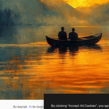
By clicking “Accept All Cookies”, you ag
Bu kaynak
AI
ile oluşturuldu.
AI Görüntü Oluşturucumuzu
kullanarak k