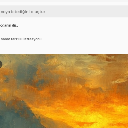
oğanın dij…
l sanat tarzı illüstrasyonu