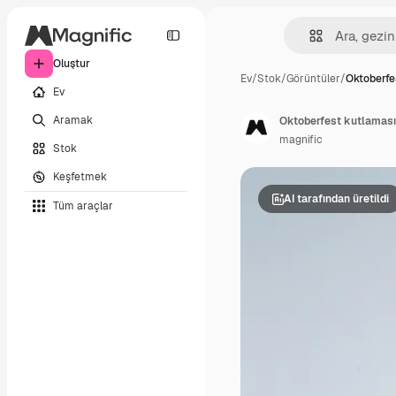
Oluştur
Ev
/
Stok
/
Görüntüler
/
Oktoberfe
Ev
Aramak
Oktoberfest kutlaması 
magnific
Stok
Keşfetmek
AI tarafından üretildi
Tüm araçlar