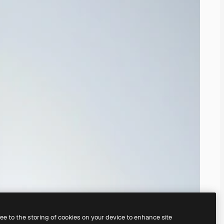
ree to the storing of cookies on your device to enhance site
endinizinkini oluşturabilirsiniz.