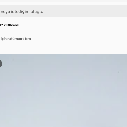
st kutlamas…
için natürmort bira