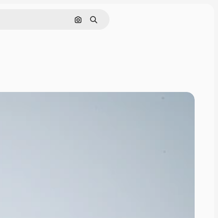
Görüntüyle ara
Aramak