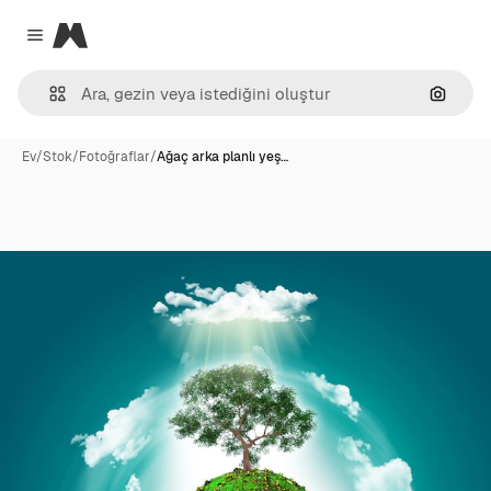
Magnific
Close menu
Görünt
Ev
/
Stok
/
Fotoğraflar
/
Ağaç arka planlı yeş…