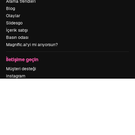
Arama trendleri
Blog
Olaylar
Slidesgo
İçerik satışı
Basın odası
Magnific.ai’yi mi arıyorsun?
İletişime geçin
Müşteri desteği
Instagram
YouTube
LinkedIn
TikTok
Discord
X
Reddit