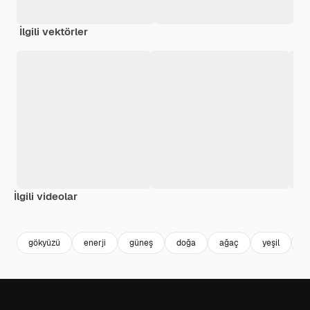
İlgili vektörler
İlgili videolar
Premium
Premium
AI tarafından oluşturuldu
Premium
Premium
AI tarafınd
gökyüzü
enerji
güneş
doğa
ağaç
yeşil
a