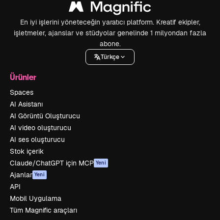
En iyi işlerini yöneteceğin yaratıcı platform. Kreatif ekipler,
işletmeler, ajanslar ve stüdyolar genelinde 1 milyondan fazla
abone.
Türkçe
Ürünler
Spaces
AI Asistanı
AI Görüntü Oluşturucu
AI video oluşturucu
AI ses oluşturucu
Stok içerik
Claude/ChatGPT için MCP
Yeni
Ajanlar
Yeni
API
Mobil Uygulama
Tüm Magnific araçları