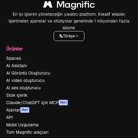
En iyi işlerini yöneteceğin yaratıcı platform. Kreatif ekipler,
işletmeler, ajanslar ve stüdyolar genelinde 1 milyondan fazla
abone.
Türkçe
Ürünler
Spaces
AI Asistanı
AI Görüntü Oluşturucu
AI video oluşturucu
AI ses oluşturucu
Stok içerik
Claude/ChatGPT için MCP
Yeni
Ajanlar
Yeni
API
Mobil Uygulama
Tüm Magnific araçları