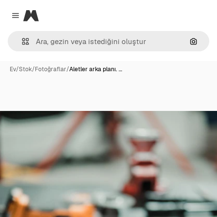
Magnific
Close menu
Görünt
Ev
/
Stok
/
Fotoğraflar
/
Aletler arka planı. …