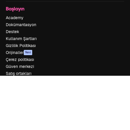
Başlayın
Academy
Dokümantasyon
Destek
Kullanım Şartları
Gizlilik Politikası
Orijinaller
Yeni
Çerez politikası
Güven merkezi
Satış ortakları
Kurumsal
Şirket
Fiyatlandırma
Hakkımızda
Reviews
Kariyer