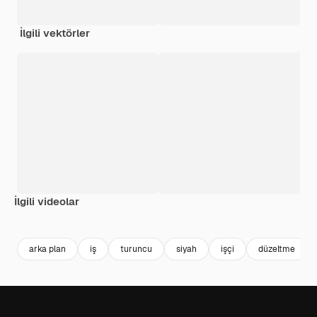
İlgili vektörler
İlgili videolar
Premium
Premium
Premium
Premium
arka plan
iş
turuncu
siyah
işçi
düzeltme