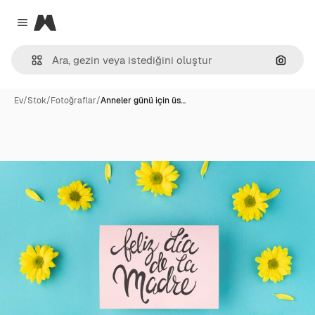
Magnific
Close menu
Görünt
Ev
/
Stok
/
Fotoğraflar
/
Anneler günü için üs…