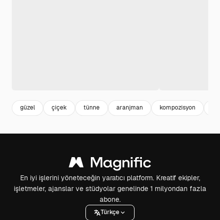
güzel
çiçek
tünne
aranjman
kompozisyon
çi
En iyi işlerini yöneteceğin yaratıcı platform. Kreatif ekipler,
işletmeler, ajanslar ve stüdyolar genelinde 1 milyondan fazla
abone.
Türkçe