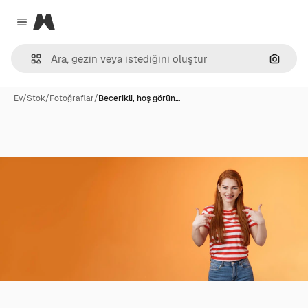
Magnific
Close menu
Görünt
Ev
/
Stok
/
Fotoğraflar
/
Becerikli, hoş görün…