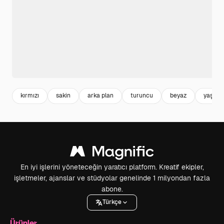
kırmızı
sakin
arka plan
turuncu
beyaz
yaşam 
En iyi işlerini yöneteceğin yaratıcı platform. Kreatif ekipler,
işletmeler, ajanslar ve stüdyolar genelinde 1 milyondan fazla
abone.
Türkçe
Ürünler