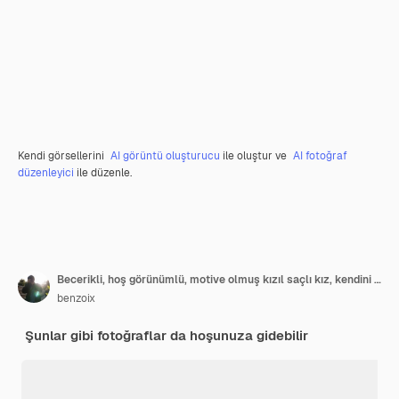
Kendi görsellerini
AI görüntü oluşturucu
ile oluştur ve
AI fotoğraf
düzenleyici
ile düzenle.
Becerikli, hoş görünümlü, motive olmuş kızıl saçlı kız, kendini işaret ediyor, parmaklarıyla göğsünü gösteriyor, neşeyle övünüyor
benzoix
Şunlar gibi fotoğraflar da hoşunuza gidebilir