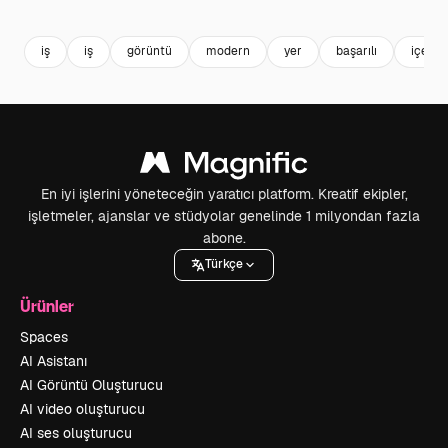
Premium
Premium
Premium
Premium
iş
iş
görüntü
modern
yer
başarılı
içerid
En iyi işlerini yöneteceğin yaratıcı platform. Kreatif ekipler,
işletmeler, ajanslar ve stüdyolar genelinde 1 milyondan fazla
abone.
Türkçe
Ürünler
Spaces
AI Asistanı
AI Görüntü Oluşturucu
AI video oluşturucu
AI ses oluşturucu