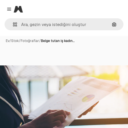
Magnific
Close menu
Görünt
Ev
/
Stok
/
Fotoğraflar
/
Belge tutan iş kadın…