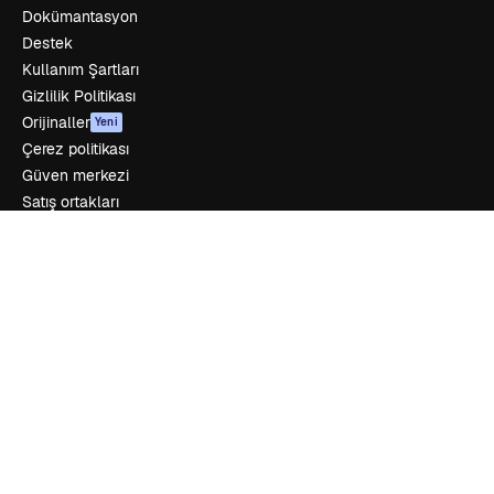
Dokümantasyon
Destek
Kullanım Şartları
Gizlilik Politikası
Orijinaller
Yeni
Çerez politikası
Güven merkezi
Satış ortakları
Kurumsal
Şirket
Fiyatlandırma
Hakkımızda
Reviews
Kariyer
Arama trendleri
Blog
Olaylar