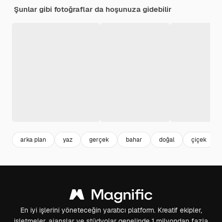
Şunlar gibi fotoğraflar da hoşunuza gidebilir
arka plan
yaz
gerçek
bahar
doğal
çiçek
En iyi işlerini yöneteceğin yaratıcı platform. Kreatif ekipler,
işletmeler, ajanslar ve stüdyolar genelinde 1 milyondan fazla