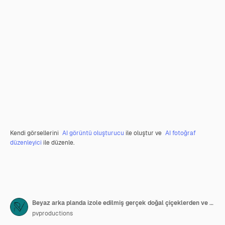
Kendi görsellerini
AI görüntü oluşturucu
ile oluştur ve
AI fotoğraf
düzenleyici
ile düzenle.
Beyaz arka planda izole edilmiş gerçek doğal çiçeklerden ve yapraklardan yapılmış E harfi
pvproductions