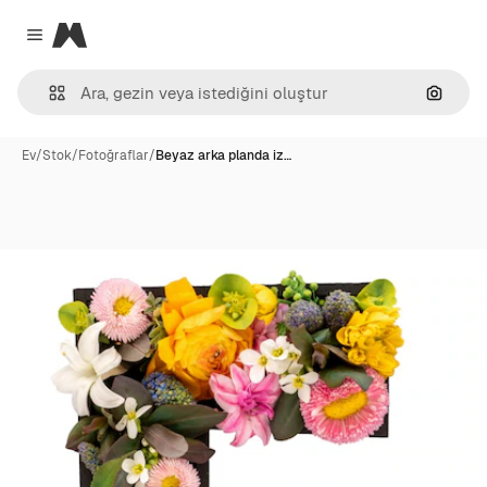
Magnific
Close menu
Görünt
Ev
/
Stok
/
Fotoğraflar
/
Beyaz arka planda iz…